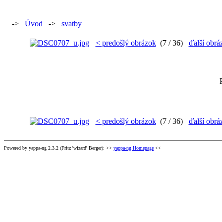
->
Úvod
->
svatby
< predošlý obrázok
(7 / 36)
ďalší obrá
< predošlý obrázok
(7 / 36)
ďalší obrá
Powered by yappa-ng 2.3.2 (Fritz 'wizard' Berger): >>
yappa-ng Homepage
<<