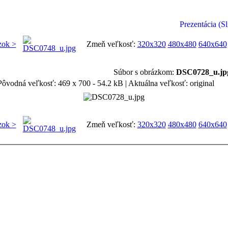
Prezentácia (S
zok >
Zmeň veľkosť:
320x320
480x480
640x640
Súbor s obrázkom:
DSC0728_u.jp
Pôvodná veľkosť: 469 x 700 - 54.2 kB | Aktuálna veľkosť: original
zok >
Zmeň veľkosť:
320x320
480x480
640x640