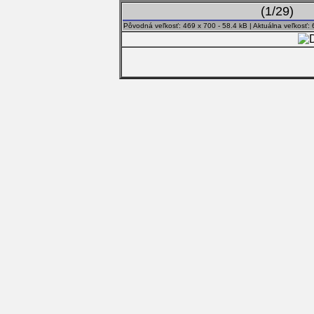
(1/29)
Pôvodná veľkosť: 469 x 700 - 58.4 kB | Aktuálna veľkosť: